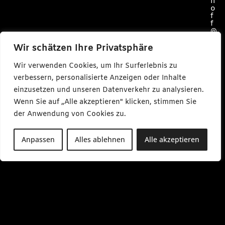
h
o
f
f
@
c
a
Wir schätzen Ihre Privatsphäre
r
l
Wir verwenden Cookies, um Ihr Surferlebnis zu
m
a
verbessern, personalisierte Anzeigen oder Inhalte
k
einzusetzen und unseren Datenverkehr zu analysieren.
e
s
Wenn Sie auf „Alle akzeptieren" klicken, stimmen Sie
m
e
der Anwendung von Cookies zu.
d
i
a
Anpassen
Alles ablehnen
Alle akzeptieren
.
d
e
M
o
-
F
r
0
9