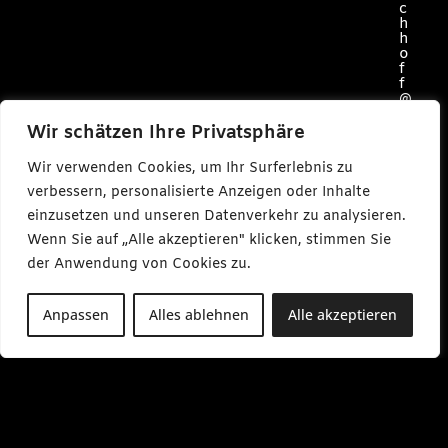
c
h
h
o
f
f
@
c
a
Wir schätzen Ihre Privatsphäre
r
l
Wir verwenden Cookies, um Ihr Surferlebnis zu
m
a
verbessern, personalisierte Anzeigen oder Inhalte
k
einzusetzen und unseren Datenverkehr zu analysieren.
e
s
Wenn Sie auf „Alle akzeptieren" klicken, stimmen Sie
m
e
der Anwendung von Cookies zu.
d
i
a
Anpassen
Alles ablehnen
Alle akzeptieren
.
d
e
M
o
-
F
r