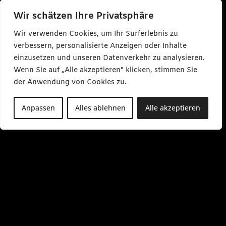
c
a
Wir schätzen Ihre Privatsphäre
r
l
Wir verwenden Cookies, um Ihr Surferlebnis zu
m
a
verbessern, personalisierte Anzeigen oder Inhalte
k
einzusetzen und unseren Datenverkehr zu analysieren.
e
s
Wenn Sie auf „Alle akzeptieren" klicken, stimmen Sie
m
e
der Anwendung von Cookies zu.
d
i
a
Anpassen
Alles ablehnen
Alle akzeptieren
.
d
e
M
o
-
F
r
0
9
:
0
0
-