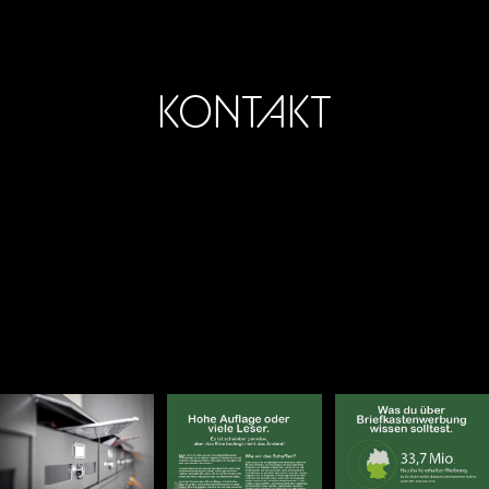
KONTAKT
Inhaber CarlMakesMedia
Herausgeber Lifestyle Magazin Carl
Matthias Kirchhoff
Mobil: 01735216637
Email: kirchhoff@carlmakesmedia.de