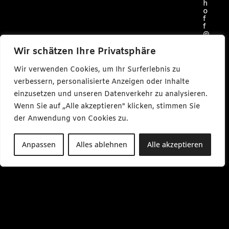
h
o
f
f
@
c
a
Wir schätzen Ihre Privatsphäre
r
l
Wir verwenden Cookies, um Ihr Surferlebnis zu
m
a
verbessern, personalisierte Anzeigen oder Inhalte
k
einzusetzen und unseren Datenverkehr zu analysieren.
e
s
Wenn Sie auf „Alle akzeptieren" klicken, stimmen Sie
m
e
der Anwendung von Cookies zu.
d
i
a
Anpassen
Alles ablehnen
Alle akzeptieren
.
d
e
M
o
-
F
r
0
9