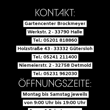
KONTAKT:
Gartencenter Brockmeyer
Werkstr. 2 · 33790 Halle
Tel.: 05201 818860
Holzstraße 43 · 33332 Gütersloh
Tel.: 05241 211400
Niemeierstr. 2 · 32758 Detmold
Tel.: 05231 962030
ÖFFNUNGSZEITE:
Montag bis Samstag jeweils
von 9:00 Uhr bis 19:00 Uhr