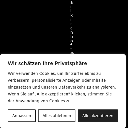
a
i
l
k
i
r
c
h
h
o
f
f
@
c
a
Wir schätzen Ihre Privatsphäre
r
l
Wir verwenden Cookies, um Ihr Surferlebnis zu
m
a
verbessern, personalisierte Anzeigen oder Inhalte
k
einzusetzen und unseren Datenverkehr zu analysieren.
e
s
Wenn Sie auf „Alle akzeptieren" klicken, stimmen Sie
m
e
der Anwendung von Cookies zu.
d
i
a
Anpassen
Alles ablehnen
Alle akzeptieren
.
d
e