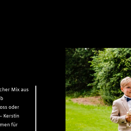
cher Mix aus
Ob
loss oder
– Kerstin
men für