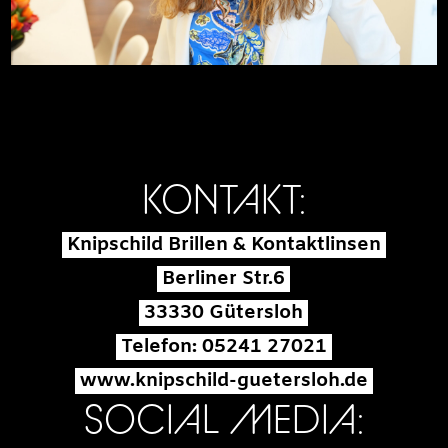
KONTAKT:
Knipschild Brillen & Kontaktlinsen
Berliner Str.6
33330 Gütersloh
Telefon: 05241 27021
www.knipschild-guetersloh.de
SOCIAL MEDIA: