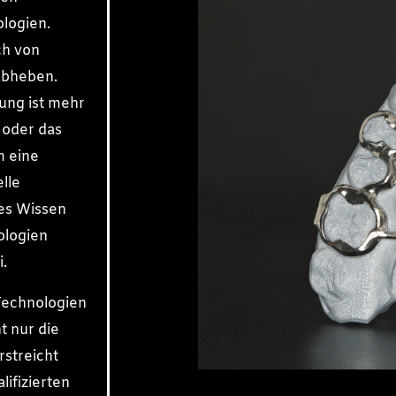
logien.
ch von
 abheben.
ung ist mehr
 oder das
m eine
lle
tes Wissen
ologien
i.
Technologien
t nur die
rstreicht
ifizierten