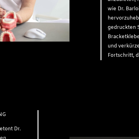
wie Dr. Barlo
hervorzuhebe
gedruckten S
Bracketklebe
und verkürze
Fortschritt,
NG
etont Dr.
ten