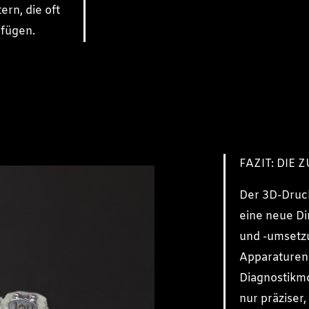
rn, die oft
rfügen.
FAZIT: DIE
Der 3D-Druck
eine neue D
und -umsetzu
Apparaturen 
Diagnostikmo
nur präziser,