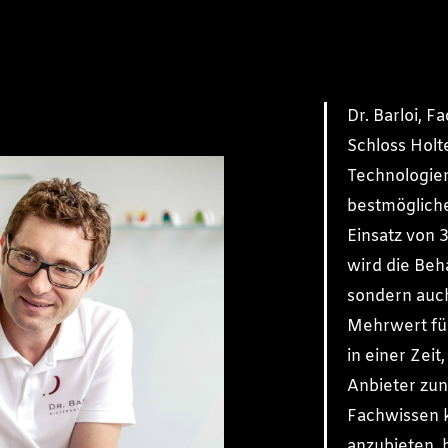
Dr. Barloi, F
Schloss Holte
Technologien
bestmögliche
Einsatz von 
wird die Beha
sondern auch 
Mehrwert für
in einer Zeit
Anbieter zu
Fachwissen 
anzubieten, h