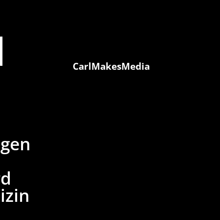
M
CarlMakesMedia
ngen
rd
izin