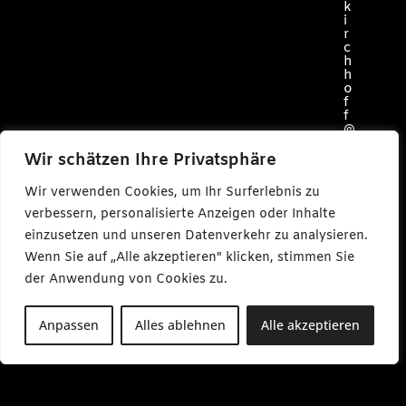
k
i
r
c
h
h
o
f
f
@
c
a
Wir schätzen Ihre Privatsphäre
r
l
Wir verwenden Cookies, um Ihr Surferlebnis zu
m
a
verbessern, personalisierte Anzeigen oder Inhalte
k
einzusetzen und unseren Datenverkehr zu analysieren.
e
s
Wenn Sie auf „Alle akzeptieren" klicken, stimmen Sie
m
e
der Anwendung von Cookies zu.
d
i
a
Anpassen
Alles ablehnen
Alle akzeptieren
.
d
e
M
o