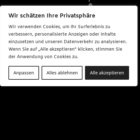
f
@
c
a
Wir schätzen Ihre Privatsphäre
r
l
Wir verwenden Cookies, um Ihr Surferlebnis zu
m
a
verbessern, personalisierte Anzeigen oder Inhalte
k
einzusetzen und unseren Datenverkehr zu analysieren.
e
s
Wenn Sie auf „Alle akzeptieren" klicken, stimmen Sie
m
e
der Anwendung von Cookies zu.
d
i
a
Anpassen
Alles ablehnen
Alle akzeptieren
.
d
e
M
o
-
F
r
0
9
:
0
0