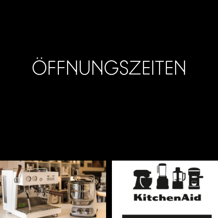
www.luecke-technik.de
Tel.: 05242 966999
Email: info@luecke-technik.de
ÖFFNUNGSZEITEN
Montag bis Freitag:
09:00 – 17:00 Uhr
Samstag: 10:00 – 13:00 Uhr