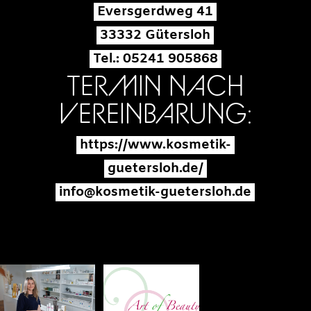
Eversgerdweg 41
33332 Gütersloh
Tel.: 05241 905868
TERMIN NACH
VEREINBARUNG:
https://www.kosmetik-
guetersloh.de/
info@kosmetik-guetersloh.de