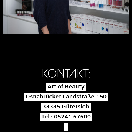
KONTAKT:
Art of Beauty
Osnabrücker Landstraße 150
33335 Gütersloh
Tel.: 05241 57500