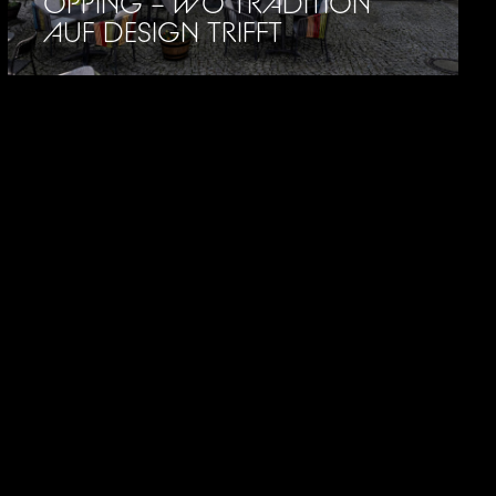
ÖPPING – WO TRADITION
AUF DESIGN TRIFFT