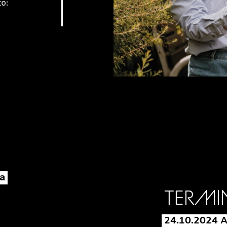
o:
a
TERMI
24.10.2024 