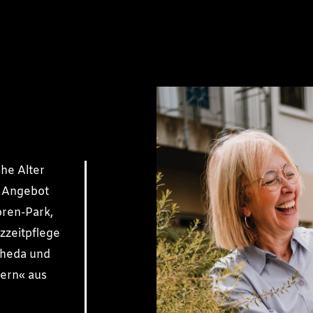
ohe Alter
s Angebot
oren-Park,
zzeitpflege
Rheda und
dern« aus