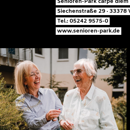
Senioren-Park carpe diem
Siechenstraße 29 · 33378
Tel.: 05242 9575-0
www.senioren-park.de