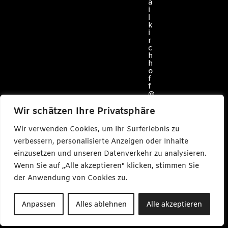
a
i
l
k
i
r
c
h
h
o
f
f
@
c
a
Wir schätzen Ihre Privatsphäre
r
l
Wir verwenden Cookies, um Ihr Surferlebnis zu
m
a
verbessern, personalisierte Anzeigen oder Inhalte
k
einzusetzen und unseren Datenverkehr zu analysieren.
e
s
Wenn Sie auf „Alle akzeptieren" klicken, stimmen Sie
m
e
der Anwendung von Cookies zu.
d
i
a
Anpassen
Alles ablehnen
Alle akzeptieren
.
d
e