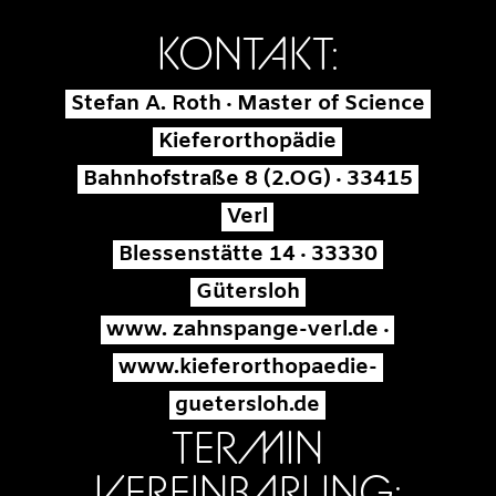
KONTAKT:
Stefan A. Roth · Master of Science
Kieferorthopädie
Bahnhofstraße 8 (2.OG) · 33415
Verl
Blessenstätte 14 · 33330
Gütersloh
www. zahnspange-verl.de ·
www.kieferorthopaedie-
guetersloh.de
TERMIN
VEREINBARUNG: