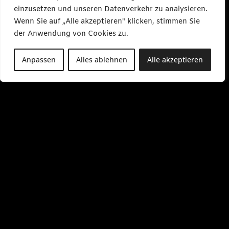
k
einzusetzen und unseren Datenverkehr zu analysieren.
e
s
Wenn Sie auf „Alle akzeptieren" klicken, stimmen Sie
m
e
der Anwendung von Cookies zu.
d
i
a
Anpassen
Alles ablehnen
Alle akzeptieren
.
d
e
M
o
-
F
r
0
9
:
0
0
-
1
7
:
0
0