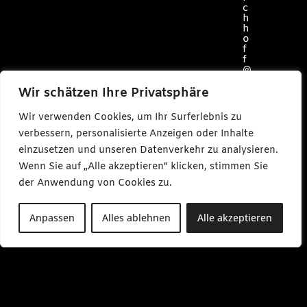
c
h
h
o
f
f
@
c
a
Wir schätzen Ihre Privatsphäre
r
l
Wir verwenden Cookies, um Ihr Surferlebnis zu
m
a
verbessern, personalisierte Anzeigen oder Inhalte
k
einzusetzen und unseren Datenverkehr zu analysieren.
e
s
Wenn Sie auf „Alle akzeptieren" klicken, stimmen Sie
m
e
der Anwendung von Cookies zu.
d
i
a
Anpassen
Alles ablehnen
Alle akzeptieren
.
d
e
M
o
-
F
r