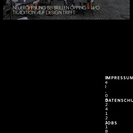
NEUERÖFFNUNG BEI BRILLEN ÖPPING – WO
TRADITION AUF DESIGN TRIFFT
T
IMPRESSU
e
l
.
0
5
DATENSCH
2
4
1
2
1
JOBS
1
8