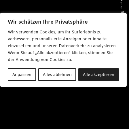
f
f
@
c
a
Wir schätzen Ihre Privatsphäre
r
l
Wir verwenden Cookies, um Ihr Surferlebnis zu
m
a
verbessern, personalisierte Anzeigen oder Inhalte
k
einzusetzen und unseren Datenverkehr zu analysieren.
e
s
Wenn Sie auf „Alle akzeptieren" klicken, stimmen Sie
m
e
der Anwendung von Cookies zu.
d
i
a
Anpassen
Alles ablehnen
Alle akzeptieren
.
d
e
M
o
-
F
r
0
9
: