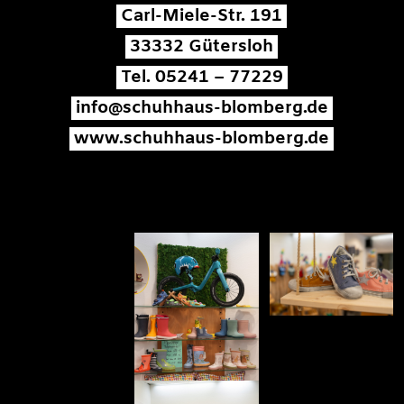
Carl-Miele-Str. 191
33332 Gütersloh
Tel. 05241 – 77229
info@schuhhaus-blomberg.de
www.schuhhaus-blomberg.de