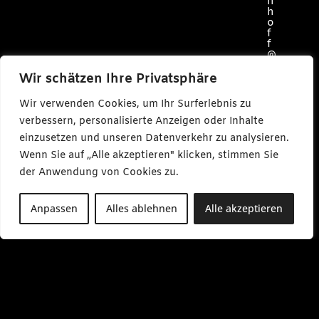
h
h
o
f
f
@
c
a
Wir schätzen Ihre Privatsphäre
r
l
Wir verwenden Cookies, um Ihr Surferlebnis zu
m
a
verbessern, personalisierte Anzeigen oder Inhalte
k
einzusetzen und unseren Datenverkehr zu analysieren.
e
s
Wenn Sie auf „Alle akzeptieren" klicken, stimmen Sie
m
e
der Anwendung von Cookies zu.
d
i
a
Anpassen
Alles ablehnen
Alle akzeptieren
.
d
e
M
o
-
F
r
0