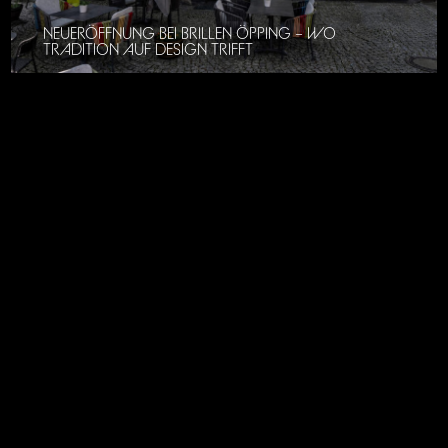
NEUERÖFFNUNG BEI BRILLEN ÖPPING – WO
TRADITION AUF DESIGN TRIFFT