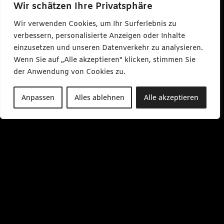
a
Wir schätzen Ihre Privatsphäre
r
l
Wir verwenden Cookies, um Ihr Surferlebnis zu
m
a
verbessern, personalisierte Anzeigen oder Inhalte
k
einzusetzen und unseren Datenverkehr zu analysieren.
e
s
Wenn Sie auf „Alle akzeptieren" klicken, stimmen Sie
m
e
der Anwendung von Cookies zu.
d
i
a
Anpassen
Alles ablehnen
Alle akzeptieren
.
d
e
M
o
-
F
r
0
9
:
0
0
-
1
7