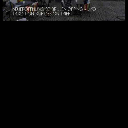
NEUERÖFFNUNG BEI BRILLEN ÖPPING – WO
TRADITION AUF DESIGN TRIFFT