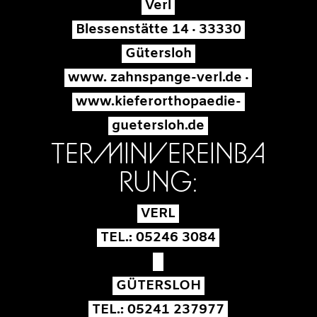
Verl
Blessenstätte 14 · 33330
Gütersloh
www. zahnspange-verl.de ·
www.kieferorthopaedie-
guetersloh.de
TERMINVEREINBA
RUNG:
VERL
TEL.: 05246 3084
GÜTERSLOH
TEL.: 05241 237977