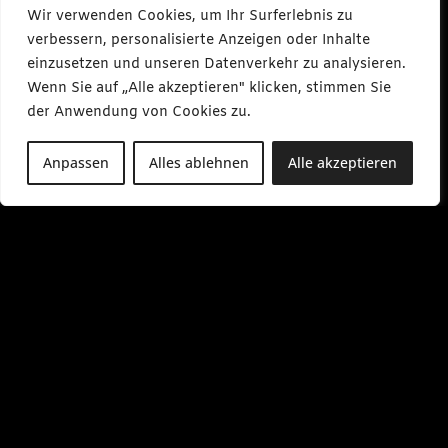
l
Wir verwenden Cookies, um Ihr Surferlebnis zu
m
a
verbessern, personalisierte Anzeigen oder Inhalte
k
einzusetzen und unseren Datenverkehr zu analysieren.
e
s
Wenn Sie auf „Alle akzeptieren" klicken, stimmen Sie
m
e
der Anwendung von Cookies zu.
d
i
a
Anpassen
Alles ablehnen
Alle akzeptieren
.
d
e
M
o
-
F
r
0
9
:
0
0
-
1
7
:
0