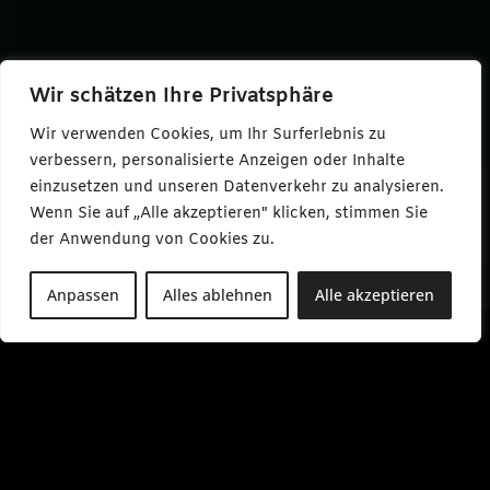
Wir schätzen Ihre Privatsphäre
Wir verwenden Cookies, um Ihr Surferlebnis zu
verbessern, personalisierte Anzeigen oder Inhalte
einzusetzen und unseren Datenverkehr zu analysieren.
Wenn Sie auf „Alle akzeptieren" klicken, stimmen Sie
der Anwendung von Cookies zu.
KURZE
Anpassen
Alles ablehnen
Alle akzeptieren
FREI WIE EIN VOGEL