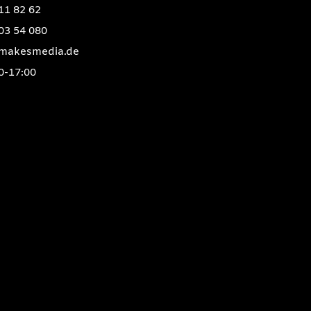
11 82 62
03 54 080
rlmakesmedia.de
0-17:00