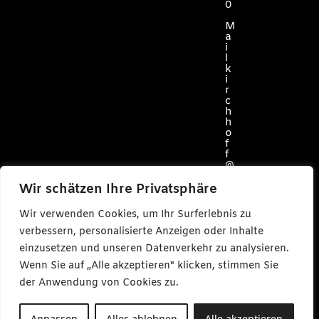
0
M
a
i
l
k
i
r
c
h
h
o
f
f
@
c
a
Wir schätzen Ihre Privatsphäre
r
l
Wir verwenden Cookies, um Ihr Surferlebnis zu
m
a
verbessern, personalisierte Anzeigen oder Inhalte
k
einzusetzen und unseren Datenverkehr zu analysieren.
e
s
Wenn Sie auf „Alle akzeptieren" klicken, stimmen Sie
m
e
der Anwendung von Cookies zu.
d
i
a
Anpassen
Alles ablehnen
Alle akzeptieren