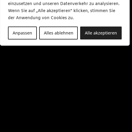
k
einzusetzen und unseren Datenverkehr zu analysieren.
e
s
Wenn Sie auf „Alle akzeptieren" klicken, stimmen Sie
m
e
der Anwendung von Cookies zu.
d
i
a
Anpassen
Alles ablehnen
Alle akzeptieren
.
d
e
M
o
-
F
r
0
9
:
0
0
-
1
7
:
0
0