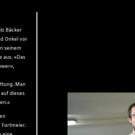
als Bäcker
nd Onkel vor
on seinem
e aus. »Das
hwer«,
ttung. Man
 auf dieses
sen.«
nen
 Fortmeier.
n eine