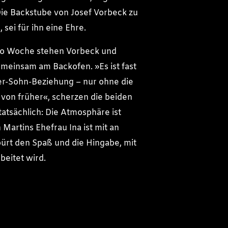
Die Backstube von Josef Vorbeck zu
sei für ihn eine Ehre.
o Woche stehen Vorbeck und
meinsam am Backofen. »Es ist fast
er-Sohn-Beziehung – nur ohne die
on früher«, scherzen die beiden
tatsächlich: Die Atmosphäre ist
h Martins Ehefrau Ina ist mit an
ürt den Spaß und die Hingabe, mit
beitet wird.