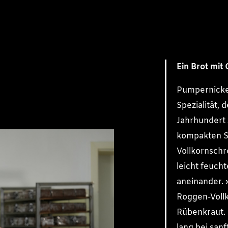
Ein Brot mit
Pumpernickel
Spezialität, 
Jahrhundert 
kompakten S
Vollkornschr
leicht feuch
aneinander. 
Roggen-Vollk
Rübenkraut. 
lang bei san