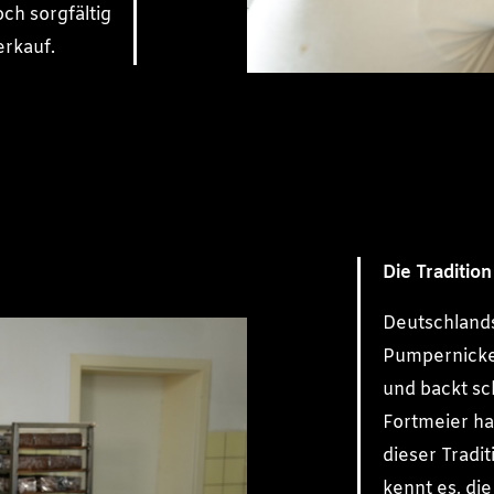
och sorgfältig
erkauf.
Die Tradition
Deutschlands
Pumpernickel
und backt sc
Fortmeier ha
dieser Tradi
kennt es, die