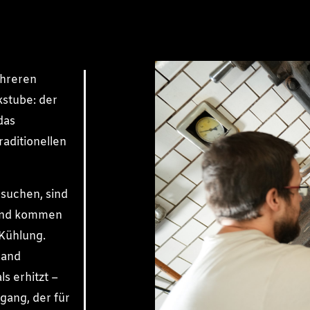
ehreren
kstube: der
das
aditionellen
suchen, sind
 und kommen
 Kühlung.
Hand
s erhitzt –
gang, der für