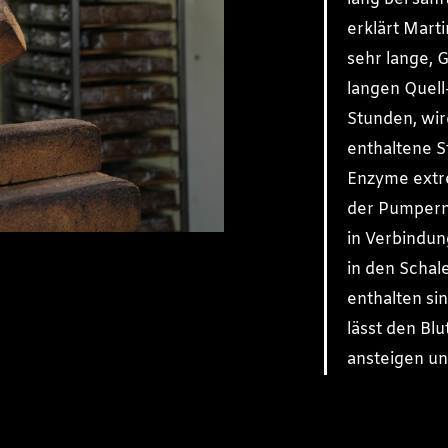
erklärt Marti
sehr lange, G
langen Quell
Stunden, wir
enthaltene S
Enzyme extre
der Pumpern
in Verbindung
in den Schal
enthalten sin
lässt den Bl
ansteigen un