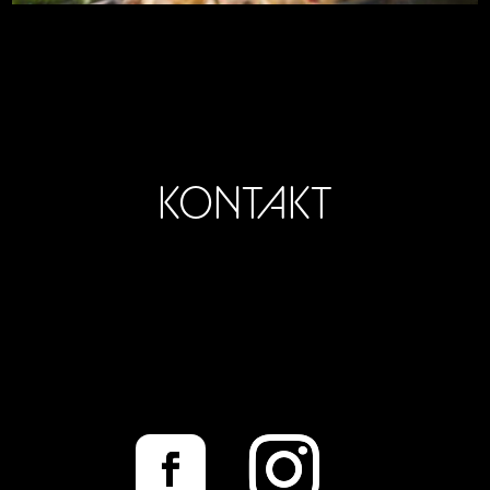
KONTAKT
Schenke Delikatessen
Rhedaer Str. 43
33330 Gütersloh
www.schenke.de